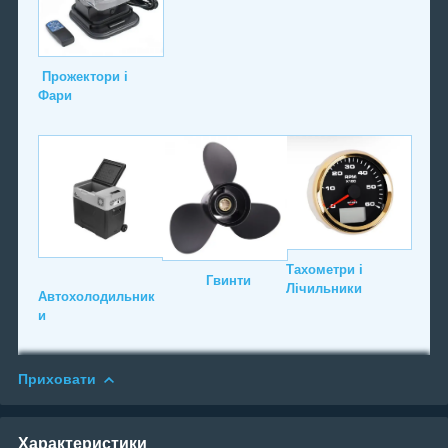
Прожектори і
Фари
Тахометри і
Гвинти
Лічильники
Автохолодильник
и
Приховати
Характеристики