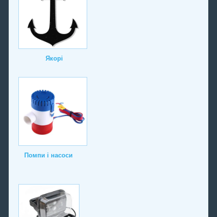
Якорі
Помпи і насоси