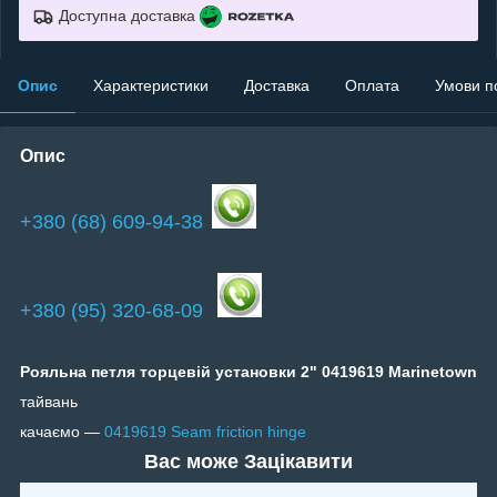
Доступна доставка
Опис
Характеристики
Доставка
Оплата
Умови п
Опис
+380 (68) 609-94-38
+380 (95) 320-68-09
Рояльна петля торцевій установки 2" 0419619 Marinetown
тайвань
качаємо —
0419619 Seam friction hinge
Вас може Зацікавити