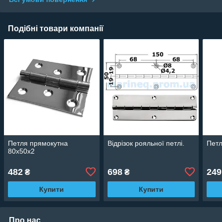
Подібні товари компанії
Петля прямокутна
Відрізок рояльної петлі.
Петл
80x50x2
482
698
249
₴
₴
Купити
Купити
Про нас