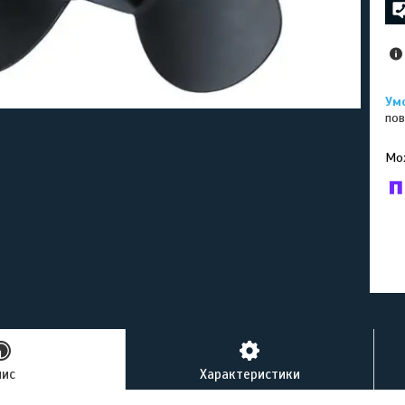
пов
У к
буд
пис
Характеристики