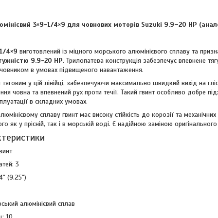
юмінієвий 3×9-1/4×9 для човнових моторів Suzuki 9.9–20 HP (ана
1/4×9
виготовлений із міцного морського алюмінієвого сплаву та призн
тужністю 9.9-20 HP
. Трилопатева конструкція забезпечує впевнене тяг
 човником в умовах підвищеного навантаження.
 тяговим у цій лінійці, забезпечуючи максимально швидкий вихід на глі
ня човна та впевнений рух проти течії. Такий гвинт особливо добре пі
плуатації в складних умовах.
люмінієвому сплаву гвинт має високу стійкість до корозії та механічн
го як у прісній, так і в морській воді. Є надійною заміною оригінальног
актеристики
гвинт
атей: 3
" (9.25")
рський алюмінієвий сплав
ц: 10