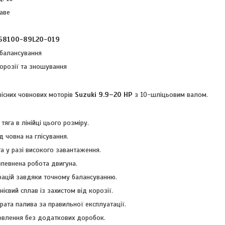
раве
58100-89L20-019
балансування
корозії та зношування
вісних човнових моторів
Suzuki 9.9–20 HP
з 10-шліцьовим валом.
яга в лінійці цього розміру.
 човна на глісування.
а у разі високого завантаження.
впевнена робота двигуна.
рацій завдяки точному балансуванню.
ієвий сплав із захистом від корозії.
рата палива за правильної експлуатації.
овлення без додаткових доробок.