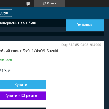
Кошик
дгук
Повернення та Обмін
Кошик
Код:
SAF 85-0408-914900
ебний гвинт 3x9-1/4x09 Suzuki
аявності
713 ₴
Купити
Купити з