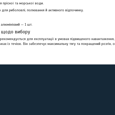
 прісної та морської води.
р для риболовлі, полювання й активного відпочинку.
я
 алюмінієвий — 1 шт.
 щодо вибору
рекомендується для експлуатації в умовах підвищеного навантаження, 
річках із течією. Він забезпечує максимальну тягу та покращений розгін,