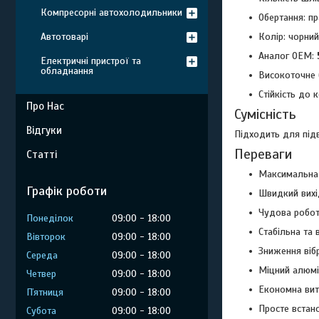
Компресорні автохолодильники
Обертання: п
Автотоварі
Колір: чорний
Аналог OEM:
Електричні пристрої та
обладнання
Високоточне 
Стійкість до 
Про Нас
Сумісність
Відгуки
Підходить для під
Переваги
Статті
Максимальна т
Графік роботи
Швидкий вихід
Чудова робот
Понеділок
09:00
18:00
Стабільна та 
Вівторок
09:00
18:00
Зниження віб
Середа
09:00
18:00
Міцний алюмін
Четвер
09:00
18:00
Економна вит
Пʼятниця
09:00
18:00
Просте встан
Субота
09:00
18:00