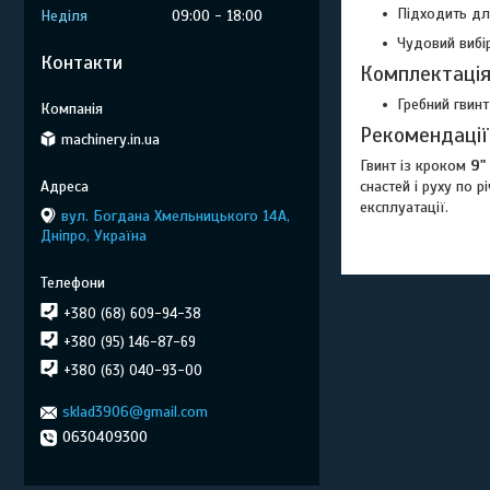
Підходить для
Неділя
09:00
18:00
Чудовий вибі
Контакти
Комплектаці
Гребний гвинт
Рекомендації
machinery.in.ua
Гвинт із кроком
9"
снастей і руху по 
експлуатації.
вул. Богдана Хмельницького 14А,
Дніпро, Україна
+380 (68) 609-94-38
+380 (95) 146-87-69
+380 (63) 040-93-00
sklad3906@gmail.com
0630409300