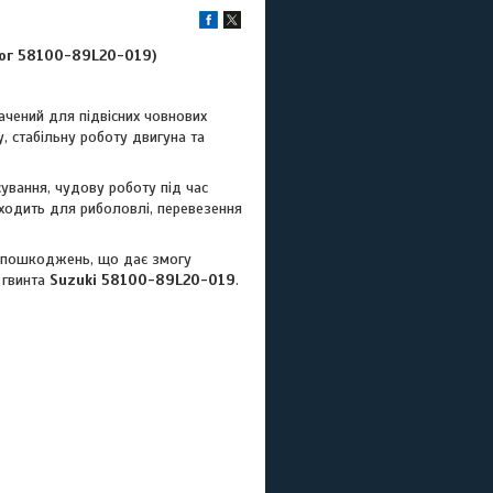
лог 58100-89L20-019)
ачений для підвісних човнових
у, стабільну роботу двигуна та
сування, чудову роботу під час
дходить для риболовлі, перевезення
их пошкоджень, що дає змогу
о гвинта
Suzuki 58100-89L20-019
.