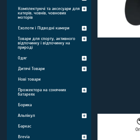
Комплектуючі та аксесуари для
катерів, човнів, човнових
моторів
Ехолоти і Підводні камери
Товари для спорту, активного
відпочинку і відпочинку на
природі
Одяг
Дитячі Товари
Нові товари
Прожектора на сонячних
батареях
Борика
Альпікул
Баркас
О
Brevia