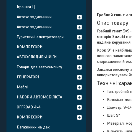
Іграшки Ц
Гребний гвинт ал
Автохолодильники
Опис товару
Автохолодильники
Гребний гвинт
3×9-
моторів
Suzuki по
Туристичні електротовари
надійне керування
КОМПРЕСОРИ
Крок
9"
є найбільш
повного завантажен
АВТОХОЛОДИЛЬНИКИ
спорядження й екс
Товари для автокемпінгу
Завдяки якісному а
використовувати йо
ГЕНЕРАТОРІ
Технічні хар
Меблі
Тип: гребний 
НАБОРИ АВТОМОБІЛІСТА
Кількість лоп
OFFROAD 4х4
Діаметр: 9-1/4
Шаг: 9"
КОМПРЕСОРИ
Матеріал: мо
Багажники на дах
Кількість шлі