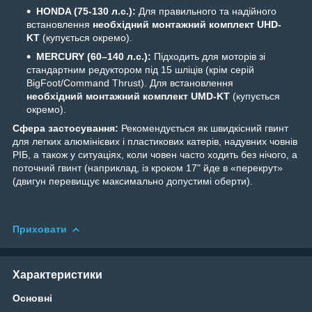
HONDA (75-130 л.с.):
Для правильного та надійного
встановлення
необхідний монтажний комплект UHD-
KT
(купується окремо).
MERCURY (60–140 л.с.):
Підходить для моторів зі
стандартним редуктором під 15 шліців (крім серій
BigFoot/Command Thrust). Для встановлення
необхідний монтажний комплект UMD-KT
(купується
окремо).
Сфера застосування:
Рекомендується як швидкісний гвинт
для легких алюмінієвих і пластикових катерів, надувних човнів
РІБ, а також у ситуаціях, коли човен часто ходить без нічого, а
поточний гвинт (наприклад, із кроком 17" йде в «перекрут»
(двигун перевищує максимально допустимі оберти).
Приховати
Характеристики
Основні