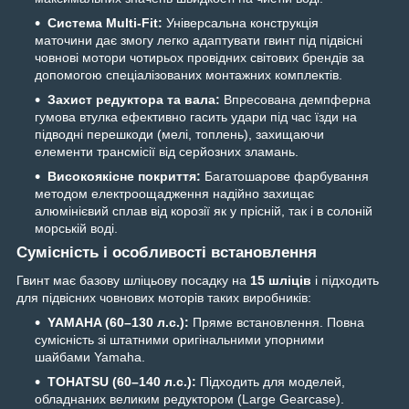
Система Multi-Fit:
Універсальна конструкція
маточини дає змогу легко адаптувати гвинт під підвісні
човнові мотори чотирьох провідних світових брендів за
допомогою спеціалізованих монтажних комплектів.
Захист редуктора та вала:
Впресована демпферна
гумова втулка ефективно гасить удари під час їзди на
підводні перешкоди (мелі, топлень), захищаючи
елементи трансмісії від серйозних зламань.
Високоякісне покриття:
Багатошарове фарбування
методом електроощадження надійно захищає
алюмінієвий сплав від корозії як у прісній, так і в солоній
морській воді.
Сумісність і особливості встановлення
Гвинт має базову шліцьову посадку на
15 шліців
і підходить
для підвісних човнових моторів таких виробників:
YAMAHA (60–130 л.с.):
Пряме встановлення. Повна
сумісність зі штатними оригінальними упорними
шайбами Yamaha.
TOHATSU (60–140 л.с.):
Підходить для моделей,
обладнаних великим редуктором (Large Gearcase).