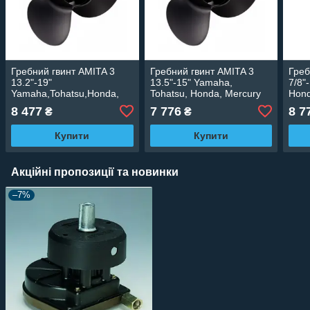
Гребний гвинт AMITA 3
Гребний гвинт AMITA 3
Греб
13.2"-19"
13.5"-15" Yamaha,
7/8"
Yamaha,Tohatsu,Honda,
Tohatsu, Honda, Mercury
Hond
Mercury
8 477
7 776
8 7
₴
₴
Купити
Купити
Акційні пропозиції та новинки
–7%