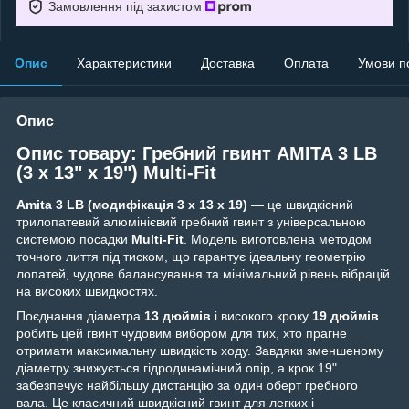
Замовлення під захистом
Опис
Характеристики
Доставка
Оплата
Умови п
Опис
Опис товару: Гребний гвинт AMITA 3 LB
(3 x 13" x 19") Multi-Fit
Amita 3 LB (модифікація 3 x 13 x 19)
— це швидкісний
трилопатевий алюмінієвий гребний гвинт з універсальною
системою посадки
Multi-Fit
. Модель виготовлена методом
точного лиття під тиском, що гарантує ідеальну геометрію
лопатей, чудове балансування та мінімальний рівень вібрацій
на високих швидкостях.
Поєднання діаметра
13 дюймів
і високого кроку
19 дюймів
робить цей гвинт чудовим вибором для тих, хто прагне
отримати максимальну швидкість ходу. Завдяки зменшеному
діаметру знижується гідродинамічний опір, а крок 19"
забезпечує найбільшу дистанцію за один оберт гребного
вала. Це класичний швидкісний гвинт для легких і