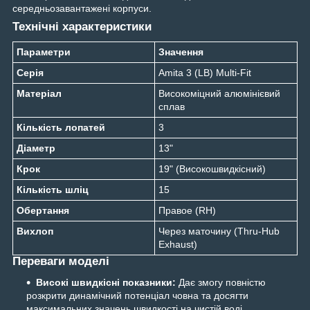
середньозавантажені корпуси.
Технічні характеристики
Параметри
Значення
Серія
Amita 3 (LB) Multi-Fit
Матеріал
Високоміцний алюмінієвий
сплав
Кількість лопатей
3
Діаметр
13"
Крок
19" (Високошвидкісний)
Кількість шліц
15
Обертання
Правое (RH)
Вихлоп
Через маточину (Thru-Hub
Exhaust)
Переваги моделі
Високі швидкісні показники:
Дає змогу повністю
розкрити динамічний потенціал човна та досягти
максимальних значень швидкості на чистій воді.