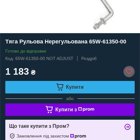
Тяга Рульова Нерегульована 65W-61350-00
Готово до відправки
Код: 65W-61350-00 NOT ADJUST
Роздріб
1 183
₴
Купити
або
Купити з
Що таке купити з Пром?
Замовлення під захистом