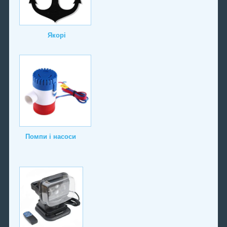
Якорі
Помпи і насоси