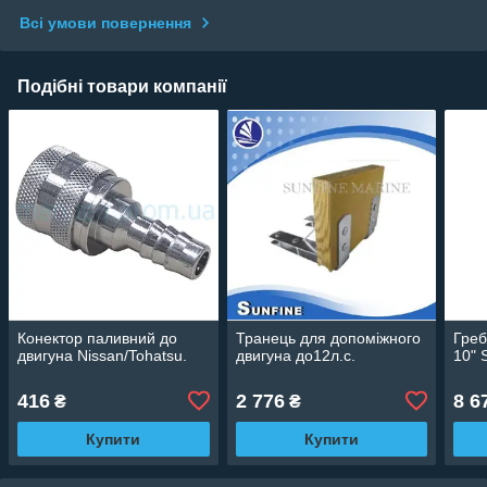
Всі умови повернення
Подібні товари компанії
Конектор паливний до
Транець для допоміжного
Греб
двигуна Nissan/Tohatsu.
двигуна до12л.с.
10" 
416
2 776
8 6
₴
₴
Купити
Купити