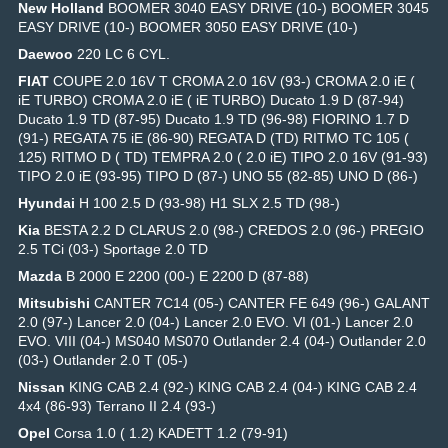
New Holland
BOOMER 3040 EASY DRIVE (10-) BOOMER 3045
EASY DRIVE (10-) BOOMER 3050 EASY DRIVE (10-)
Daewoo
220 LC 6 CYL.
FIAT
COUPE 2.0 16V T CROMA 2.0 16V (93-) CROMA 2.0 iE (
iE TURBO) CROMA 2.0 iE ( iE TURBO) Ducato 1.9 D (87-94)
Ducato 1.9 TD (87-95) Ducato 1.9 TD (96-98) FIORINO 1.7 D
(91-) REGATA 75 iE (86-90) REGATA D (TD) RITMO TC 105 (
125) RITMO D ( TD) TEMPRA 2.0 ( 2.0 iE) TIPO 2.0 16V (91-93)
TIPO 2.0 iE (93-95) TIPO D (87-) UNO 55 (82-85) UNO D (86-)
Hyundai
H 100 2.5 D (93-98) H1 SLX 2.5 TD (98-)
Kia
BESTA 2.2 D CLARUS 2.0 (98-) CREDOS 2.0 (96-) PREGIO
2.5 TCi (03-) Sportage 2.0 TD
Mazda
B 2000 E 2200 (00-) E 2200 D (87-88)
Mitsubishi
CANTER 7C14 (05-) CANTER FE 649 (96-) GALANT
2.0 (97-) Lancer 2.0 (04-) Lancer 2.0 EVO. VI (01-) Lancer 2.0
EVO. VIII (04-) MS040 MS070 Outlander 2.4 (04-) Outlander 2.0
(03-) Outlander 2.0 T (05-)
Nissan
KING CAB 2.4 (92-) KING CAB 2.4 (04-) KING CAB 2.4
4x4 (86-93) Terrano II 2.4 (93-)
Opel
Corsa 1.0 ( 1.2) KADETT 1.2 (79-91)