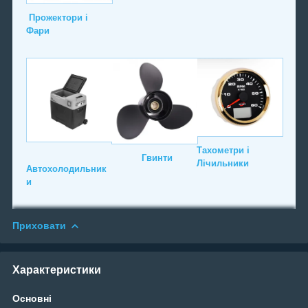
Прожектори і
Фари
Тахометри і
Гвинти
Лічильники
Автохолодильник
и
Приховати
Характеристики
Основні