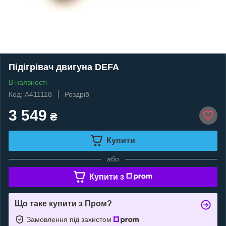
Підігрівач двигуна DEFA
В наявності
Код: A411118
Роздріб
3 549
₴
Купити
або
Купити з
Що таке купити з Пром?
Замовлення під захистом