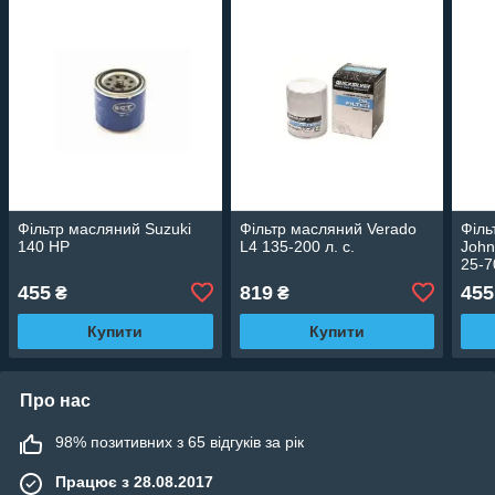
Фільтр масляний Suzuki
Фільтр масляний Verado
Філь
140 HP
L4 135-200 л. с.
John
25-7
455
819
455
₴
₴
Купити
Купити
Про нас
98% позитивних з 65 відгуків за рік
Працює з 28.08.2017