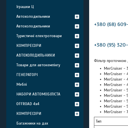
Іграшки Ц
Автохолодильники
+380 (68) 609
Автохолодильники
Туристичні електротовари
+380 (95) 320
КОМПРЕСОРИ
АВТОХОЛОДИЛЬНИКИ
Фільтр проточною 
Товари для автокемпінгу
MerCruiser - 
MerCruiser - 
ГЕНЕРАТОРІ
MerCruiser -
Меблі
MerCruiser - 
MerCruiser - 
НАБОРИ АВТОМОБІЛІСТА
MerCruiser -
MerCruiser - 
OFFROAD 4х4
MerCruiser -
MerCruiser -
КОМПРЕСОРИ
Тип
Багажники на дах