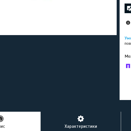
пов
У к
буд
пис
Характеристики