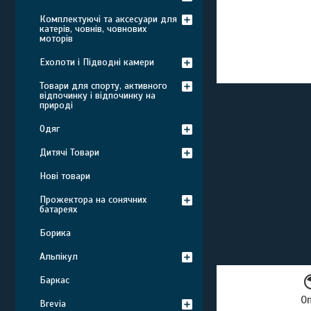
Комплектуючі та аксесуари для
катерів, човнів, човнових
моторів
Ехолоти і Підводні камери
Товари для спорту, активного
відпочинку і відпочинку на
природі
Одяг
Дитячі Товари
Нові товари
Прожектора на сонячних
батареях
Борика
Альпікул
Баркас
О
Brevia