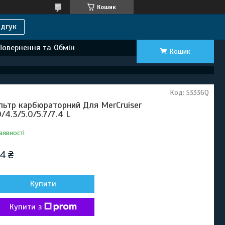
Кошик
дгук
Повернення та Обмін
Кошик
Код:
53336Q
льтр карбюраторний Для MerCruiser
0/4.3/5.0/5.7/7.4 L
аявності
4 ₴
Купити
Купити з