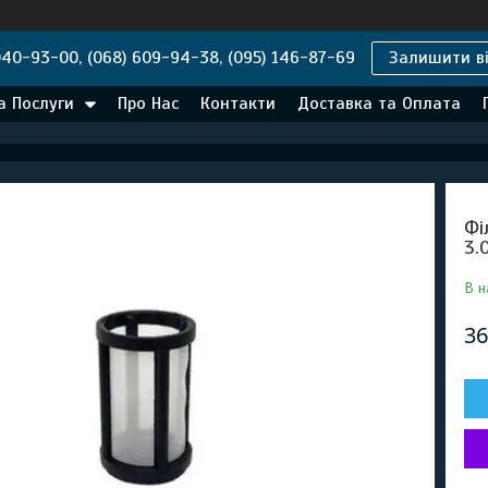
040-93-00, (068) 609-94-38, (095) 146-87-69
Залишити ві
а Послуги
Про Нас
Контакти
Доставка та Оплата
Фі
3.
В н
36