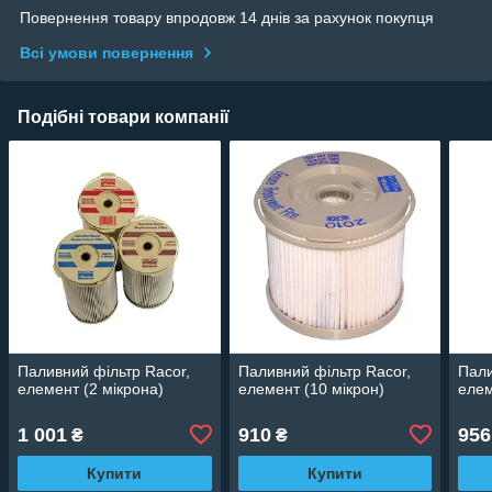
Повернення товару впродовж 14 днів за рахунок покупця
Всі умови повернення
Подібні товари компанії
Паливний фільтр Racor,
Паливний фільтр Racor,
Пали
елемент (2 мікрона)
елемент (10 мікрон)
елем
1 001
910
956
₴
₴
Купити
Купити