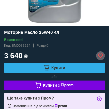
Моторне масло 25W40 4л
В наявності
Код: 8M0086224
Роздріб
3 640
₴
Купити
або
Купити з
Що таке купити з Пром?
Замовлення під захистом