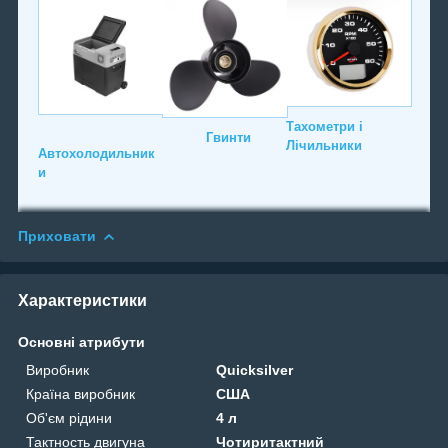
Тахометри і
Гвинти
Лічильники
Автохолодильник
и
Приховати
Характеристики
Основні атрибути
Виробник
Quicksilver
Країна виробник
США
Об'єм рідини
4 л
Тактность двигуна
Чотиритактний