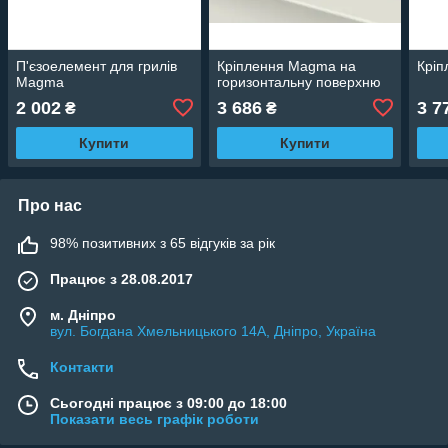
П'єзоелемент для грилів
Кріплення Magma на
Кріп
Magma
горизонтальну поверхню
2 002
3 686
3 7
₴
₴
Купити
Купити
Про нас
98% позитивних з 65 відгуків за рік
Працює з 28.08.2017
м. Дніпро
вул. Богдана Хмельницького 14А, Дніпро, Україна
Контакти
Сьогодні працює з 09:00 до 18:00
Показати весь графік роботи