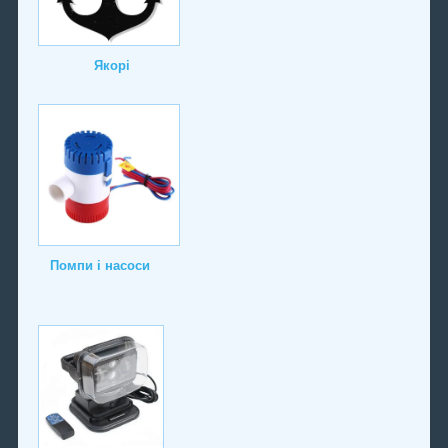
Якорі
Помпи і насоси