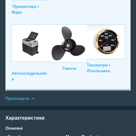
Прожектори і
Фари
Тахометри і
Гвинти
Лічильники
Автохолодильник
и
Приховати
Характеристики
Основні