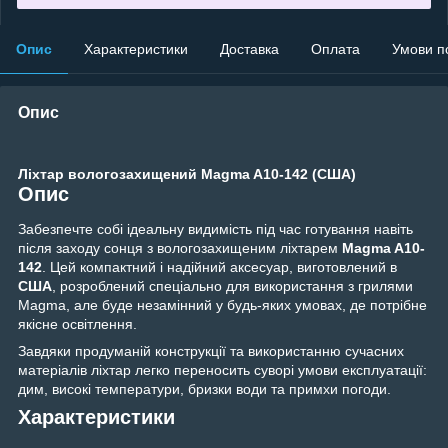
Опис
Характеристики
Доставка
Оплата
Умови п
Опис
Ліхтар вологозахищений Magma A10-142 (США)
Опис
Забезпечте собі ідеальну видимість під час готування навіть
після заходу сонця з вологозахищеним ліхтарем
Magma A10-
142
. Цей компактний і надійний аксесуар, виготовлений в
США
, розроблений спеціально для використання з грилями
Magma, але буде незамінний у будь-яких умовах, де потрібне
якісне освітлення.
Завдяки продуманій конструкції та використанню сучасних
матеріалів ліхтар легко переносить суворі умови експлуатації:
дим, високі температури, бризки води та примхи погоди.
Характеристики