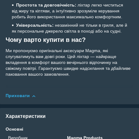
Простота та довговічність:
ліхтар легко чиститься
від жиру та кіптяви, а інтуїтивно зрозуміле керування
робить його використання максимально комфортним.
Універсальність:
незамінний не тільки в гриля, але й
як персональне джерело світла в поході або на судні.
Чому варто купити в нас?
Ми пропонуємо оригінальні аксесуари Magma, які
слугуватимуть вам довгі роки. Цей ліхтар — найкраще
вкладення в комфорт вашого вечірнього відпочинку на
свіжому повітрі. Гарантуємо швидке надсилання та дбайливе
паковання вашого замовлення.
Приховати
Характеристики
Основні
Виробник
Magma Products