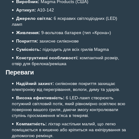
Виробник:
Magma Products (США)
Артикул:
A10-142
Джерело світла:
6 яскравих світлодіодних (LED)
ламп
Живлення:
9-вольтова батарея (тип «Крона»)
Покриття:
захисне силіконове
Сумісність:
підходить для всіх грилів Magma
Конструктивні особливості:
компактний розмір,
отвір для брелока/ремішка
Переваги
Надійний захист:
силіконове покриття захищає
електроніку від перегрівання, вологи, диму та ударів.
Висока ефективність:
6 LED-ламп створюють
потужний світловий потік, який рівномірно освітлює всю
поверхню вашого гриля, даючи змогу контролювати
ступінь просмаження м'яса в темряві.
Компактність:
ліхтар настільки малий, що легко
поміщається в кишеню або кріпиться на екіпірування за
допомогою ремінця.