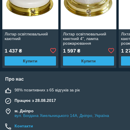
Ліхтар освітлювальний
Ліхтар освітлювальний
Ліхт
каютний
каютний 4", лампа
кают
розжарювання
роз
1 437
1 597
1 2
₴
₴
Купити
Купити
Про нас
98% позитивних з 65 відгуків за рік
Працює з 28.08.2017
м. Дніпро
вул. Богдана Хмельницького 14А, Дніпро, Україна
Контакти