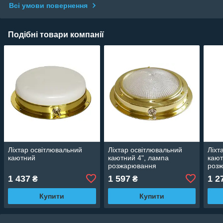
Всі умови повернення
Подібні товари компанії
Ліхтар освітлювальний
Ліхтар освітлювальний
Ліхт
каютний
каютний 4", лампа
кают
розжарювання
роз
1 437
1 597
1 2
₴
₴
Купити
Купити