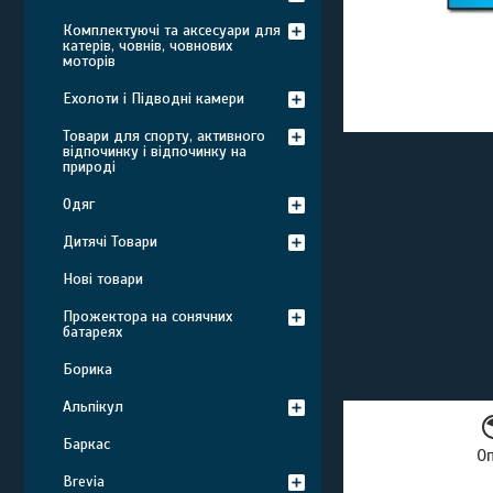
Комплектуючі та аксесуари для
катерів, човнів, човнових
моторів
Ехолоти і Підводні камери
Товари для спорту, активного
відпочинку і відпочинку на
природі
Одяг
Дитячі Товари
Нові товари
Прожектора на сонячних
батареях
Борика
Альпікул
Баркас
О
Brevia