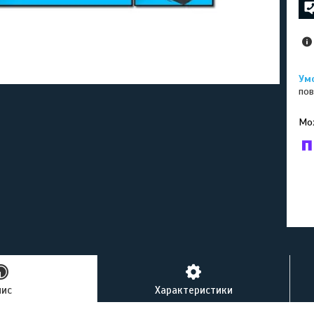
пов
У к
буд
пис
Характеристики