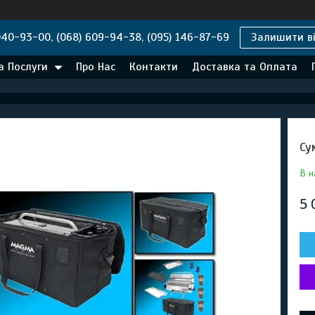
040-93-00, (068) 609-94-38, (095) 146-87-69
Залишити ві
а Послуги
Про Нас
Контакти
Доставка та Оплата
Су
В н
5 