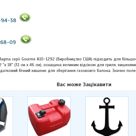
-94-38
-68-09
Magma серії Gourme A10-1292 (Виробництво США) підходить для більшос
"х 18" (31 см х 46 см), оснащена великим відсіком для гриля, кишенями
датковий бічний кишеню для зберігання газововго балона. Значно полег
Вас може Зацікавити