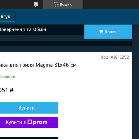
Кошик
дгук
Повернення та Обмін
Кошик
Код:
A10-1292
мка для гриля Magma 31x46 см
аявності
051 ₴
Купити
Купити з