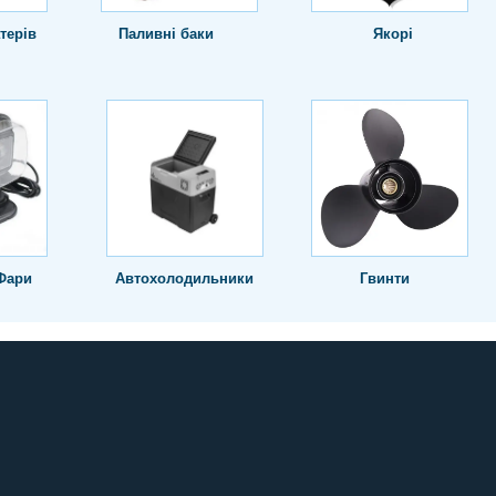
терів
Паливні баки
Якорі
Фари
Автохолодильники
Гвинти