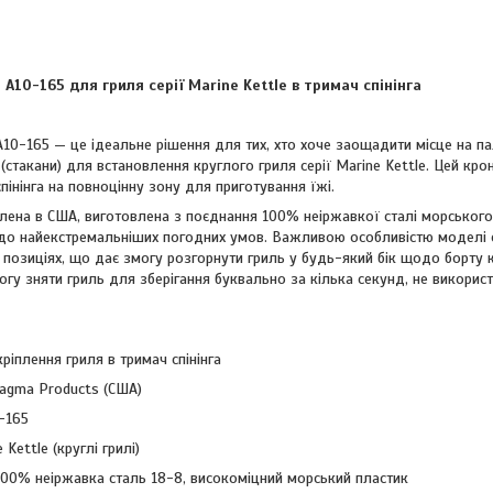
A10-165 для гриля серії Marine Kettle в тримач спінінга
10-165 — це ідеальне рішення для тих, хто хоче заощадити місце на па
 (стакани) для встановлення круглого гриля серії Marine Kettle. Цей кр
пінінга на повноцінну зону для приготування їжі.
лена в США, виготовлена з поєднання 100% неіржавкої сталі морського 
о до найекстремальніших погодних умов. Важливою особливістю моделі 
их позиціях, що дає змогу розгорнути гриль у будь-який бік щодо борту
могу зняти гриль для зберігання буквально за кілька секунд, не викор
ріплення гриля в тримач спінінга
gma Products (США)
-165
 Kettle (круглі грилі)
00% неіржавка сталь 18-8, високоміцний морський пластик