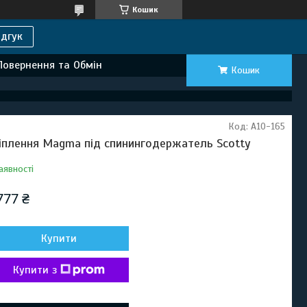
Кошик
дгук
Повернення та Обмін
Кошик
Код:
A10-165
іплення Magma під спинингодержатель Scotty
аявності
777 ₴
Купити
Купити з