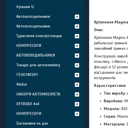
Іграшки Ц
Автохолодильники
Кріплення Magma 
Автохолодильники
Опис
Туристичні електротовари
Кріплення Magma A
рибальські тримачі
КОМПРЕСОРИ
звичайний тримач с
АВТОХОЛОДИЛЬНИКИ
Конструкція, вироб
пластику, стійког
Товари для автокемпінгу
фіксації в 12 різн
від'єднання дає з
ГЕНЕРАТОРІ
інструментів.
Меблі
Характеристики
Тип виробу:
к
НАБОРИ АВТОМОБІЛІСТА
Виробник:
Ma
OFFROAD 4х4
Модель:
A10
КОМПРЕСОРИ
Серия:
Marine
Багажники на дах
Матеріали:
1