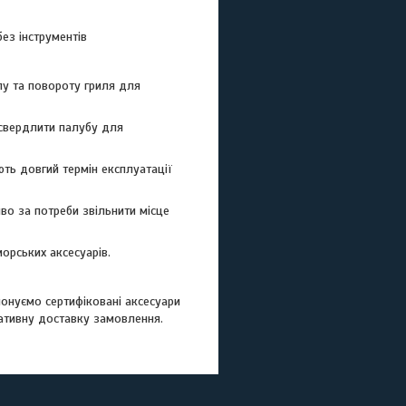
ез інструментів
лу та повороту гриля для
 свердлити палубу для
ють довгий термін експлуатації
иво за потреби звільнити місце
орських аксесуарів.
онуємо сертифіковані аксесуари
ративну доставку замовлення.