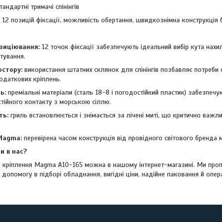
тандартні тримачі спінінгів
12 позицій фіксації, можливість обертання, швидкознімна конструкція б
озиціювання:
12 точок фіксації забезпечують ідеальний вибір кута нахи
тування.
остору:
використання штатних склянок для спінінгів позбавляє потреби
одаткових кріплень.
ь:
преміальні матеріали (сталь 18-8 і погодостійкий пластик) забезпечу
остійного контакту з морською сіллю.
ть:
гриль встановлюється і знімається за лічені миті, що критично важл
Magma:
перевірена часом конструкція від провідного світового бренда м
и в нас?
е кріплення Magma A10-165 можна в нашому інтернет-магазині. Ми проп
допомогу в підборі обладнання, вигідні ціни, надійне паковання й опе