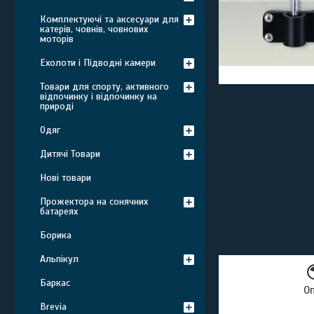
Комплектуючі та аксесуари для
катерів, човнів, човнових
моторів
Ехолоти і Підводні камери
Товари для спорту, активного
відпочинку і відпочинку на
природі
Одяг
Дитячі Товари
Нові товари
Прожектора на сонячних
батареях
Борика
Альпікул
Баркас
О
Brevia