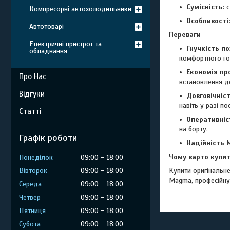
Сумісність:
с
Компресорні автохолодильники
Особливості:
Автотоварі
Переваги
Електричні пристрої та
Гнучкість п
обладнання
комфортного го
Економія пр
Про Нас
встановлення д
Відгуки
Довговічніст
навіть у разі п
Статті
Оперативніс
на борту.
Графік роботи
Надійність 
Чому варто купит
Понеділок
09:00
18:00
Купити оригінальн
Вівторок
09:00
18:00
Magma, професійну 
Середа
09:00
18:00
Четвер
09:00
18:00
Пʼятниця
09:00
18:00
Субота
09:00
18:00