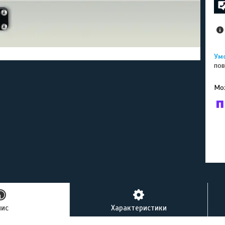
пов
У к
буд
пис
Характеристики