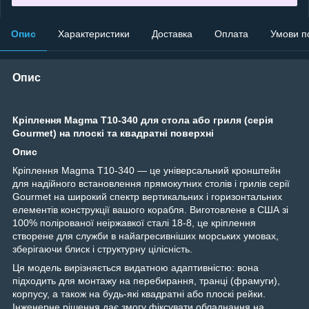
Опис
Характеристики
Доставка
Оплата
Умови п
Опис
Кріплення Magma T10-340 для стола або гриля (серія
Gourmet) на плоскі та квадратні поверхні
Опис
Кріплення Magma T10-340 — це універсальний кронштейн
для надійного встановлення прямокутних столів і грилів серії
Gourmet на широкий спектр вертикальних і горизонтальних
елементів конструкції вашого корабля. Виготовлене в США зі
100% полірованої неіржавкої сталі 18-8, це кріплення
створене для служби в найагресивніших морських умовах,
зберігаючи блиск і структурну цілісність.
Ця модель вирізняється видатною адаптивністю: вона
підходить для монтажу на перебирання, транці (фрамуги),
корпусу, а також на будь-які квадратні або плоскі рейки.
Інженерне рішення дає змогу фіксувати обладнання на