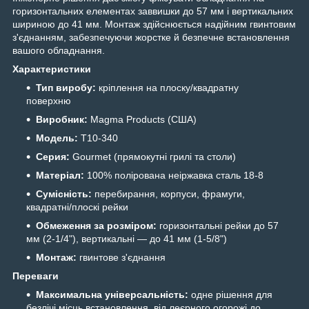
горизонтальних елементах заввишки до 57 мм і вертикальних
шириною до 41 мм. Монтаж здійснюється надійним гвинтовим
з'єднанням, забезпечуючи жорстке й безпечне встановлення
вашого обладнання.
Характеристики
Тип виробу:
кріплення на плоску/квадратну
поверхню
Виробник:
Magma Products (США)
Модель:
T10-340
Серия:
Gourmet (прямокутні грилі та столи)
Матеріал:
100% полірована неіржавка сталь 18-8
Сумісність:
перебирання, корпуси, фрамуги,
квадратні/плоскі рейки
Обмеження за розміром:
горизонтальні рейки до 57
мм (2-1/4"), вертикальні — до 41 мм (1-5/8")
Монтаж:
гвинтове з'єднання
Переваги
Максимальна універсальність:
одне рішення для
безлічі місць встановлення, від леєрного огорожі до