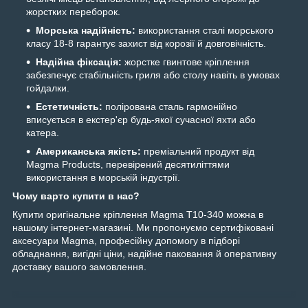
жорстких переборок.
Морська надійність:
використання сталі морського
класу 18-8 гарантує захист від корозії й довговічність.
Надійна фіксація:
жорстке гвинтове кріплення
забезпечує стабільність гриля або столу навіть в умовах
гойдалки.
Естетичність:
полірована сталь гармонійно
вписується в екстер'єр будь-якої сучасної яхти або
катера.
Американська якість:
преміальний продукт від
Magma Products, перевірений десятиліттями
використання в морській індустрії.
Чому варто купити в нас?
Купити оригінальне кріплення Magma T10-340 можна в
нашому інтернет-магазині. Ми пропонуємо сертифіковані
аксесуари Magma, професійну допомогу в підборі
обладнання, вигідні ціни, надійне паковання й оперативну
доставку вашого замовлення.