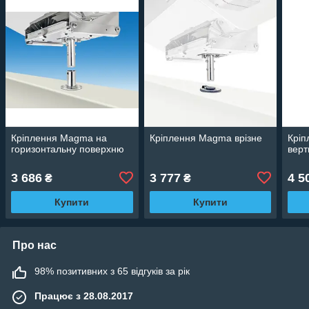
Кріплення Magma на
Кріплення Magma врізне
Крі
горизонтальну поверхню
верт
3 686
3 777
4 5
₴
₴
Купити
Купити
Про нас
98% позитивних з 65 відгуків за рік
Працює з 28.08.2017