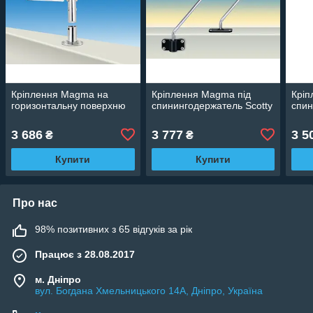
Кріплення Magma на
Кріплення Magma під
Кріп
горизонтальну поверхню
спинингодержатель Scotty
спин
3 686
3 777
3 5
₴
₴
Купити
Купити
Про нас
98% позитивних з 65 відгуків за рік
Працює з 28.08.2017
м. Дніпро
вул. Богдана Хмельницького 14А, Дніпро, Україна