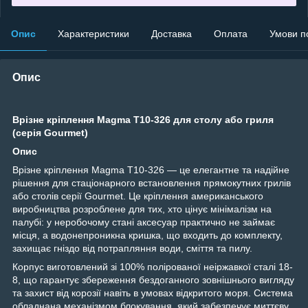
Опис
Характеристики
Доставка
Оплата
Умови п
Опис
Врізне кріплення Magma T10-326 для столу або гриля
(серія Gourmet)
Опис
Врізне кріплення Magma T10-326 — це елегантне та надійне
рішення для стаціонарного встановлення прямокутних грилів
або столів серії Gourmet. Це кріплення американського
виробництва розроблене для тих, хто цінує мінімалізм на
палубі: у неробочому стані аксесуар практично не займає
місця, а водонепроникна кришка, що входить до комплекту,
захищає гніздо від потрапляння води, сміття та пилу.
Корпус виготовлений зі 100% полірованої неіржавкої сталі 18-
8, що гарантує збереження бездоганного зовнішнього вигляду
та захист від корозії навіть в умовах відкритого моря. Система
обладнана механізмом блокування, який забезпечує миттєву