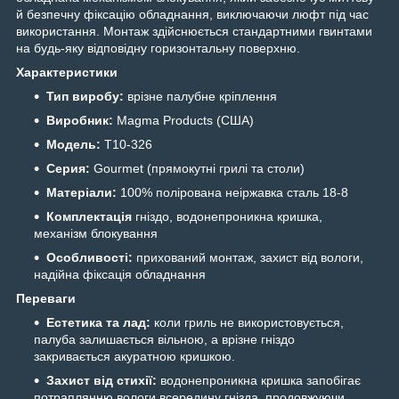
й безпечну фіксацію обладнання, виключаючи люфт під час
використання. Монтаж здійснюється стандартними гвинтами
на будь-яку відповідну горизонтальну поверхню.
Характеристики
Тип виробу:
врізне палубне кріплення
Виробник:
Magma Products (США)
Модель:
T10-326
Серия:
Gourmet (прямокутні грилі та столи)
Матеріали:
100% полірована неіржавка сталь 18-8
Комплектація
гніздо, водонепроникна кришка,
механізм блокування
Особливості:
прихований монтаж, захист від вологи,
надійна фіксація обладнання
Переваги
Естетика та лад:
коли гриль не використовується,
палуба залишається вільною, а врізне гніздо
закривається акуратною кришкою.
Захист від стихії:
водонепроникна кришка запобігає
потраплянню вологи всередину гнізда, продовжуючи