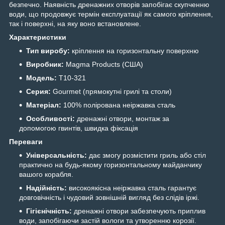
безпечно. Наявність дренажних отворів запобігає скупченню
води, що продовжує термін експлуатації як самого кріплення,
так і поверхні, на яку воно встановлене.
Характеристики
Тип виробу:
кріплення на горизонтальну поверхню
Виробник:
Magma Products (США)
Модель:
T10-321
Серия:
Gourmet (прямокутні грилі та столи)
Матеріал:
100% полірована неіржавка сталь
Особливості:
дренажні отвори, монтаж за
допомогою гвинтів, швидка фіксація
Переваги
Універсальність:
дає змогу розмістити гриль або стіл
практично на будь-якому горизонтальному майданчику
вашого корабля.
Надійність:
високоякісна неіржавка сталь гарантує
довговічність і чудовий зовнішній вигляд без слідів іржі.
Гігієнічність:
дренажні отвори забезпечують приплив
води, запобігаючи застій вологи та утворенню корозії.