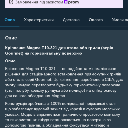
Замовлення під захистом
Опис
Характеристики
Доставка
Оплата
Умови п
Опис
Кріплення Magma T10-321 для стола або гриля (серія
Gourmet) на горизонтальну поверхню
Опис
Кріплення Magma T10-321 — це надійне та мінімалістичне
рішення для стаціонарного встановлення прямокутних грилів
або столів серії Gourmet. Це кріплення, вироблене в США, дає
змогу швидко перетворити будь-яку горизонтальну поверхню
(стіл, палубу, кришку рундука або полицю) на стійку основу
для вашого обладнання Magma.
Конструкція зроблена зі 100% полірованої неіржавкої сталі,
що забезпечує чудовий захист від корозії в суворих морських
умовах. Модель вирізняється граничною простотою монтажу
та використання: гніздо встановлюється на поверхню за
допомогою гвинтів, а обладнання фіксується миттєво й