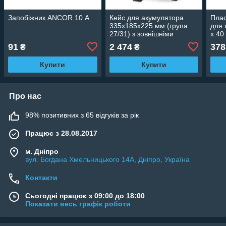
Запобіжник ANCOR 10 А
Кейс для акумулятора
Плас
335х185х225 мм (група
для 
27/31) з зовнішніми
x 4
клемами та роз'ємом
91
2 474
378
₴
₴
прикурювача
Купити
Купити
Про нас
98% позитивних з 65 відгуків за рік
Працює з 28.08.2017
м. Дніпро
вул. Богдана Хмельницького 14А, Дніпро, Україна
Контакти
Сьогодні працює з 09:00 до 18:00
Показати весь графік роботи