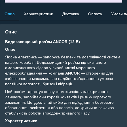
Опис
Характеристики
Доставка
Оплата
Умови п
Опис
Водозахищений роз'єм ANCOR (12 В)
Опис
Якісна електрика — запорука безпеки та довговічності систем
вашого корабля. Водозахищений роз'єм від визнаного
американського лідера у виробництві морського
електрообладнання — компанії
ANCOR
— створений для
забезпечення максимально надійного з'єднання в умовах
постійної вологості, бризок і вібрації.
Цей роз'єм гарантує повну герметичність електричного
ланцюга, запобігаючи корозії контактів і ризику короткого
замикання. Це ідеальний вибір для під'єднання бортового
обладнання, освітлення або насосів, де критично важлива
стабільність роботи впродовж тривалого часу.
Характеристики