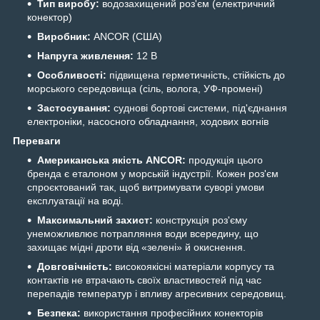
Тип виробу:
водозахищений роз'єм (електричний
конектор)
Виробник:
ANCOR (США)
Напруга живлення:
12 В
Особливості:
підвищена герметичність, стійкість до
морського середовища (сіль, волога, УФ-промені)
Застосування:
суднові бортові системи, під'єднання
електроніки, насосного обладнання, ходових вогнів
Переваги
Американська якість ANCOR:
продукція цього
бренда є еталоном у морській індустрії. Кожен роз'єм
спроєктований так, щоб витримувати суворі умови
експлуатації на воді.
Максимальний захист:
конструкція роз'єму
унеможливлює потрапляння води всередину, що
захищає мідні дроти від «зелені» й окиснення.
Довговічність:
високоякісні матеріали корпусу та
контактів не втрачають своїх властивостей під час
перепадів температур і впливу агресивних середовищ.
Безпека:
використання професійних конекторів