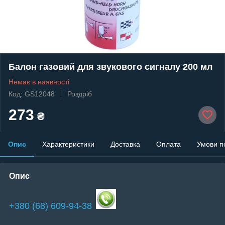
Балон газовий для звукового сигналу 200 мл
Немає в наявності
Код: GS12048
Роздріб
273
₴
Опис
Характеристики
Доставка
Оплата
Умови п
Опис
+380 (68) 609-94-38