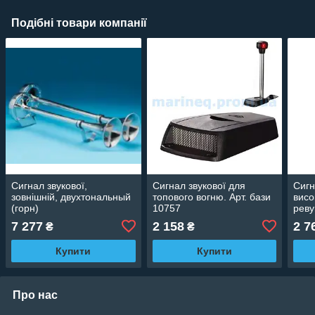
Подібні товари компанії
Сигнал звукової,
Сигнал звукової для
Сигн
зовнішній, двухтональный
топового вогню. Арт. бази
висо
(горн)
10757
реву
7 277
2 158
2 7
₴
₴
Купити
Купити
Про нас