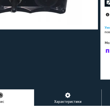
пов
У к
буд
пис
Характеристики