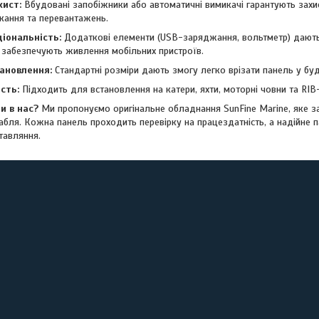
хист:
Вбудовані запобіжники або автоматичні вимикачі гарантують захи
кання та перевантажень.
іональність:
Додаткові елементи (USB-заряджання, вольтметр) дают
 забезпечують живлення мобільних пристроїв.
тановлення:
Стандартні розміри дають змогу легко врізати панель у бу
сть:
Підходить для встановлення на катери, яхти, моторні човни та RIB
и в нас?
Ми пропонуємо оригінальне обладнання SunFine Marine, яке за
абля. Кожна панель проходить перевірку на працездатність, а надійне 
тавляння.