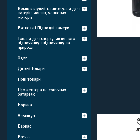
Комплектуючі та аксесуари для
катерів, човнів, човнових
моторів
Ехолоти і Підводні камери
Товари для спорту, активного
відпочинку і відпочинку на
природі
Одяг
Дитячі Товари
Нові товари
Прожектора на сонячних
батареях
Борика
Альпікул
Баркас
О
Brevia