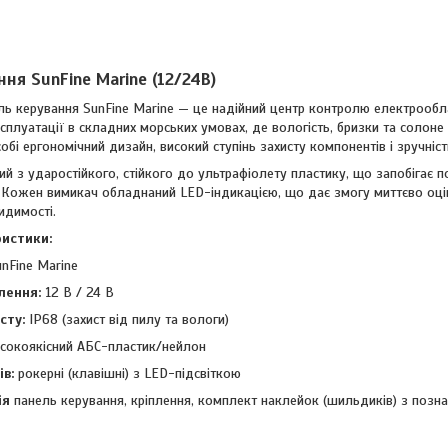
ня SunFine Marine (12/24В)
ь керування SunFine Marine — це надійний центр контролю електрооб
плуатації в складних морських умовах, де вологість, бризки та солоне 
обі ергономічний дизайн, високий ступінь захисту компонентів і зручніс
й з ударостійкого, стійкого до ультрафіолету пластику, що запобігає 
. Кожен вимикач обладнаний LED-індикацією, що дає змогу миттєво оцін
идимості.
истики:
nFine Marine
лення:
12 В / 24 В
сту:
IP68 (захист від пилу та вологи)
сокоякісний АБС-пластик/нейлон
в:
рокерні (клавішні) з LED-підсвіткою
ія
панель керування, кріплення, комплект наклейок (шильдиків) з позн