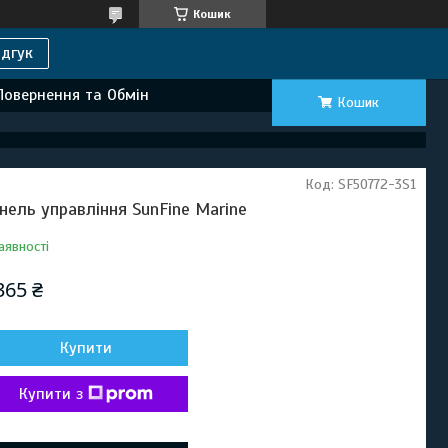
Кошик
дгук
Повернення та Обмін
Кошик
Код:
SF50772-3S1
нель управління SunFine Marine
аявності
365 ₴
Купити
Купити з