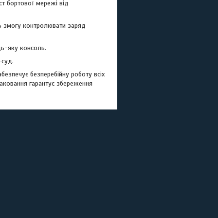
ст бортової мережі від
ь змогу контролювати заряд
дь-яку консоль.
-суд.
безпечує безперебійну роботу всіх
паковання гарантує збереження