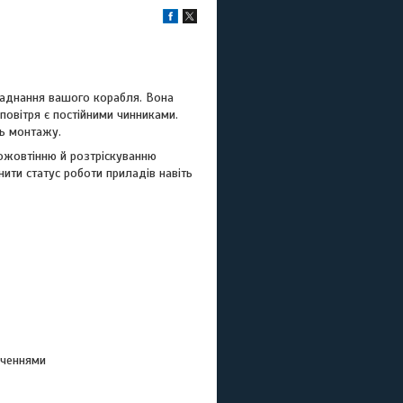
ладнання вашого корабля. Вона
повітря є постійними чинниками.
ть монтажу.
пожовтінню й розтріскуванню
ити статус роботи приладів навіть
аченнями