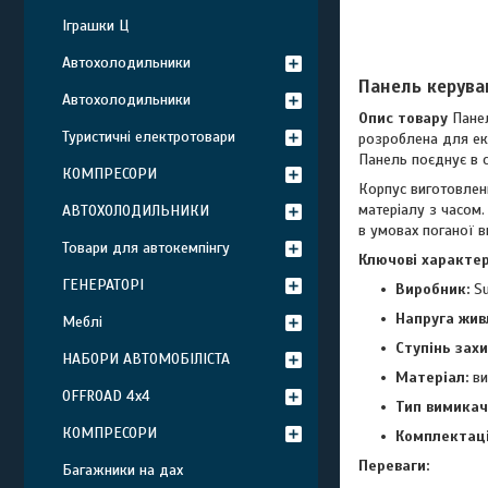
Іграшки Ц
Автохолодильники
Панель керуван
Автохолодильники
Опис товару
Панел
Туристичні електротовари
розроблена для екс
Панель поєднує в с
КОМПРЕСОРИ
Корпус виготовлени
матеріалу з часом
АВТОХОЛОДИЛЬНИКИ
в умовах поганої в
Товари для автокемпінгу
Ключові характер
ГЕНЕРАТОРІ
Виробник:
Su
Напруга жив
Меблі
Ступінь захи
НАБОРИ АВТОМОБІЛІСТА
Матеріал:
ви
OFFROAD 4х4
Тип вимикачі
КОМПРЕСОРИ
Комплектац
Переваги:
Багажники на дах