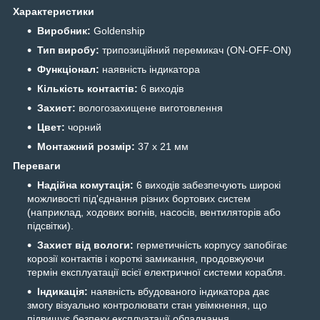
Характеристики
Виробник:
Goldenship
Тип виробу:
трипозиційний перемикач (ON-OFF-ON)
Функціонал:
наявність індикатора
Кількість контактів:
6 виходів
Захист:
вологозахищене виготовлення
Цвет:
чорний
Монтажний розмір:
37 х 21 мм
Переваги
Надійна комутація:
6 виходів забезпечують широкі
можливості під'єднання різних бортових систем
(наприклад, ходових вогнів, насосів, вентиляторів або
підсвітки).
Захист від вологи:
герметичність корпусу запобігає
корозії контактів і короткі замикання, продовжуючи
термін експлуатації всієї електричної системи корабля.
Індикація:
наявність вбудованого індикатора дає
змогу візуально контролювати стан увімкнення, що
підвищує безпеку експлуатації обладнання.