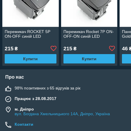
Перемикач ROCKET 5P
Перемикач Rocket 7P ON-
Пане
ON-OFF синій LED
OFF-ON синій LED
Gold
215
215
46
₴
₴
Купити
Купити
Про нас
98% позитивних з 65 відгуків за рік
Працює з 28.08.2017
м. Дніпро
вул. Богдана Хмельницького 14А, Дніпро, Україна
Контакти