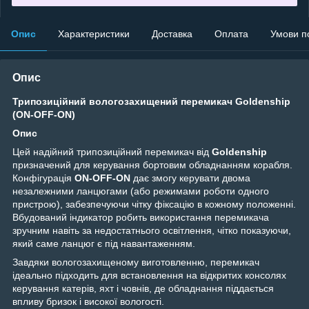
Опис
Характеристики
Доставка
Оплата
Умови п
Опис
Трипозиційний вологозахищений перемикач Goldenship
(ON-OFF-ON)
Опис
Цей надійний трипозиційний перемикач від
Goldenship
призначений для керування бортовим обладнанням корабля.
Конфігурація
ON-OFF-ON
дає змогу керувати двома
незалежними ланцюгами (або режимами роботи одного
пристрою), забезпечуючи чітку фіксацію в кожному положенні.
Вбудований індикатор робить використання перемикача
зручним навіть за недостатнього освітлення, чітко показуючи,
який саме ланцюг є під навантаженням.
Завдяки вологозахищеному виготовленню, перемикач
ідеально підходить для встановлення на відкритих консолях
керування катерів, яхт і човнів, де обладнання піддається
впливу бризок і високої вологості.