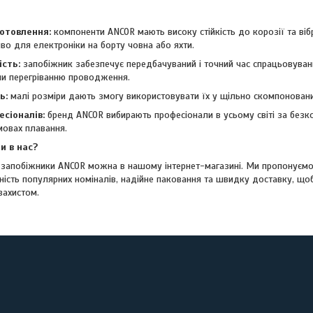
отовлення:
компоненти ANCOR мають високу стійкість до корозії та ві
во для електроніки на борту човна або яхти.
ість:
запобіжник забезпечує передбачуваний і точний час спрацьовуванн
ючи перегріванню проводження.
ь:
малі розміри дають змогу використовувати їх у щільно скомпоновани
есіоналів:
бренд ANCOR вибирають професіонали в усьому світі за безко
мовах плавання.
и в нас?
і запобіжники ANCOR можна в нашому інтернет-магазині. Ми пропонуємо
ність популярних номіналів, надійне паковання та швидку доставку, щ
захистом.