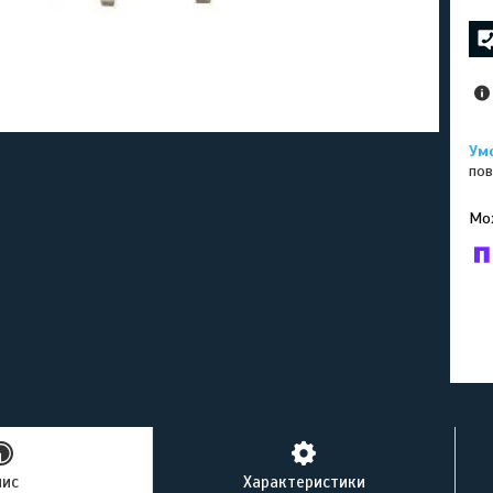
пов
У к
буд
пис
Характеристики