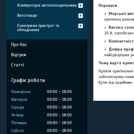
Компресорні автохолодильники
Переваги
Морське виг
Автотоварі
критично важли
Електричні пристрої та
Висока точн
обладнання
10 А, запобіга
Компактніст
Про Нас
Довіра проф
Відгуки
найсуворіших у
Чому варто купит
Статті
Купити оригінальн
забезпечуємо наяв
Графік роботи
були під надійним 
Понеділок
09:00
18:00
Вівторок
09:00
18:00
Середа
09:00
18:00
Четвер
09:00
18:00
Пʼятниця
09:00
18:00
Субота
09:00
18:00