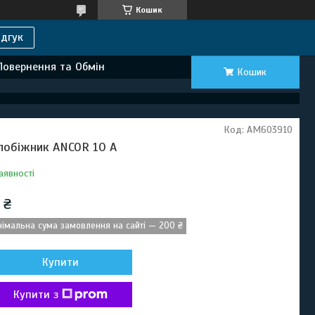
Кошик
дгук
Повернення та Обмін
Кошик
Код:
AM603910
побіжник ANCOR 10 А
аявності
 ₴
німальна сума замовлення на сайті — 200 ₴
Купити
Купити з