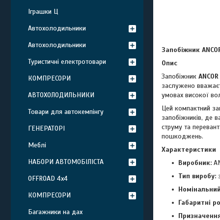
Іграшки Ц
Автохолодильники
Автохолодильники
Запобіжник ANCOR
Туристичні електротовари
Опис
Запобіжник
ANCOR
КОМПРЕСОРИ
заслужено вважаєть
АВТОХОЛОДИЛЬНИКИ
умовах високої вол
Цей компактний з
Товари для автокемпінгу
запобіжників, де в
струму та перевант
ГЕНЕРАТОРІ
пошкоджень.
Меблі
Характеристики
НАБОРИ АВТОМОБІЛІСТА
Виробник:
AN
Тип виробу:
з
OFFROAD 4х4
Номінальний
КОМПРЕСОРИ
Габаритні ро
Багажники на дах
Призначення