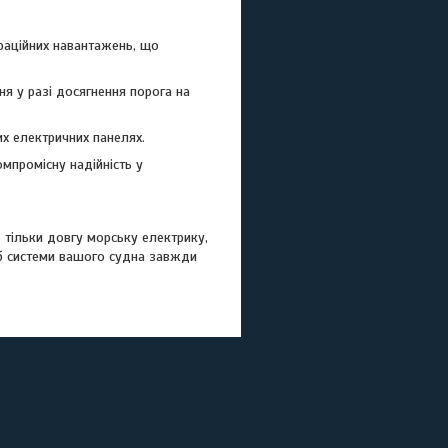
браційних навантажень, що
я у разі досягнення порога на
х електричних панелях.
мпромісну надійність у
 тільки довгу морську електрику,
об системи вашого судна завжди