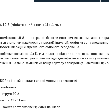
, 10 А (мініатюрний розмір 11x11 мм)
номіналом
10 А
— це гарантія безпеки електричних систем вашого кора
ся еталоном надійності в морській індустрії, оскільки вона спеціальн
огості, вібрації й агресивного солоного середовища.
апобіжник розміром
11x11 мм
ідеально підходить для встановлення в су
ажливо економити простір без шкоди для ефективності захисту ланцюга.
аження, надійно захищаючи вашу бортову електроніку, навігаційні прила
COR (світовий стандарт якості морської електрики)
апобіжник
 струм:
10 А
зміри:
11 x 11 мм
:
захист бортових електричних ланцюгів