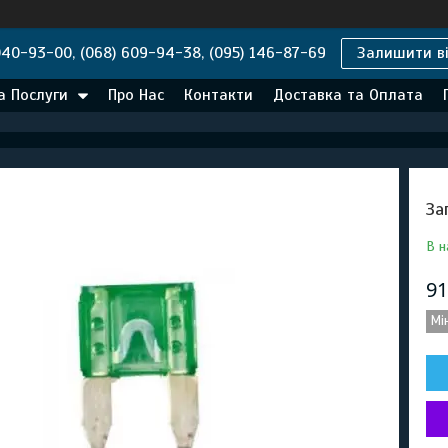
040-93-00, (068) 609-94-38, (095) 146-87-69
Залишити ві
а Послуги
Про Нас
Контакти
Доставка та Оплата
За
В н
91
Мі