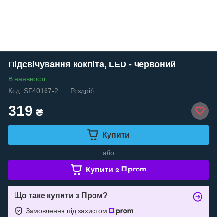
Підсвічування кокпіта, LED - червоний
В наявності
Код: SF40167-2
Роздріб
319
₴
Купити
або
Купити з
Що таке купити з Пром?
Замовлення під захистом