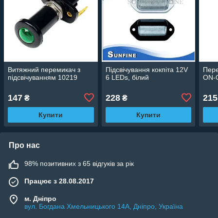
Витяжний перемикач з
Підсвічування кокпіта 12V
Пер
підсвічуванням 10219
6 LEDs, білий
ON-
147
228
215
₴
₴
Купити
Купити
Про нас
98% позитивних з 65 відгуків за рік
Працює з 28.08.2017
м. Дніпро
вул. Богдана Хмельницького 14А, Дніпро, Україна