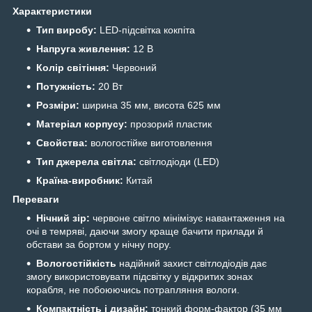
Характеристики
Тип виробу:
LED-підсвітка кокпіта
Напруга живлення:
12 В
Колір світіння:
Червоний
Потужність:
20 Вт
Розміри:
ширина 35 мм, висота 625 мм
Матеріал корпусу:
прозорий пластик
Свойства:
вологостійке виготовлення
Тип джерела світла:
світлодіоди (LED)
Країна-виробник:
Китай
Переваги
Нічний зір:
червоне світло мінімізує навантаження на
очі в темряві, даючи змогу краще бачити прилади й
обстави за бортом у нічну пору.
Вологостійкість
надійний захист світлодіодів дає
змогу використовувати підсвітку у відкритих зонах
корабля, не побоюючись потрапляння вологи.
Компактність і дизайн:
тонкий форм-фактор (35 мм