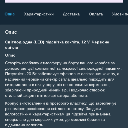
Опис
Характеристики
Доставка
Оплата
Умови п
Опис
Світлодіодна (LED) підсвітка кокпіта, 12 V, Червоне
світло
Опис
Створіть особливу атмосферу на борту вашого корабля за
допомогою цієї компактної та яскравої світлодіодної підсвітки.
Потужність 20 Вт забезпечує ефективне освітлення кокпіту, а
насичений червоний спектр світла ідеально підходить для
використання в нічну пору: він не «стежить» кермового,
зберігаючи природний нічний зір, і водночас створює
стильний акцент в інтер'єрі катера або яхти.
Корпус виготовлений із прозорого пластику, що забезпечує
рівномірне розсіювання світлового потоку. Завдяки
вологостійким характеристикам ця підсвітка призначена
спеціально для морських умов, де можливі бризки та
підвищена вологість.