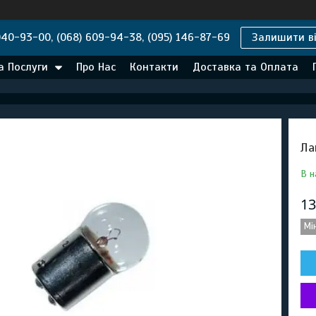
040-93-00, (068) 609-94-38, (095) 146-87-69
Залишити ві
а Послуги
Про Нас
Контакти
Доставка та Оплата
Ла
В н
13
Мі