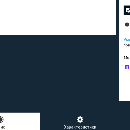
пов
У к
буд
пис
Характеристики