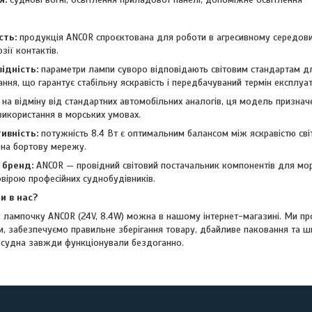
сть:
продукція ANCOR спроєктована для роботи в агресивному середовищ
озії контактів.
ідність:
параметри лампи суворо відповідають світовим стандартам д
ня, що гарантує стабільну яскравість і передбачуваний термін експлуат
 на відміну від стандартних автомобільних аналогів, ця модель призна
використання в морських умовах.
ивність:
потужність 8.4 Вт є оптимальним балансом між яскравістю сві
на бортову мережу.
 бренд:
ANCOR — провідний світовий постачальник компонентів для мо
вірою професійних суднобудівників.
и в нас?
у лампочку ANCOR (24V, 8.4W) можна в нашому інтернет-магазині. Ми пр
и, забезпечуємо правильне зберігання товару, дбайливе паковання та 
 судна завжди функціонували бездоганно.