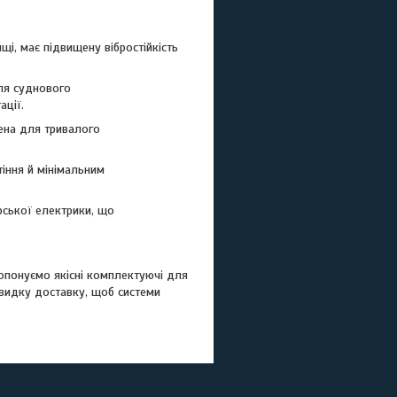
і, має підвищену вібростійкість
ля суднового
ації.
чена для тривалого
тіння й мінімальним
рської електрики, що
опонуємо якісні комплектуючі для
швидку доставку, щоб системи