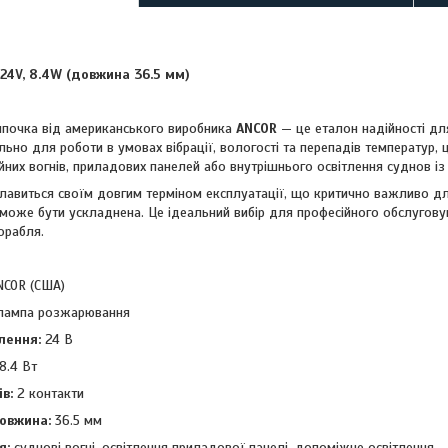
24V, 8.4W (довжина 36.5 мм)
мпочка від американського виробника
ANCOR
— це еталон надійності для
ьно для роботи в умовах вібрації, вологості та перепадів температур, 
ійних вогнів, приладових панелей або внутрішнього освітлення суднов 
лавиться своїм довгим терміном експлуатації, що критично важливо дл
 може бути ускладнена. Це ідеальний вибір для професійного обслугов
орабля.
COR (США)
ампа розжарювання
лення:
24 В
8.4 Вт
в:
2 контакти
овжина:
36.5 мм
я:
суднові вогні, освітлення приладової панелі, допоміжне освітлення