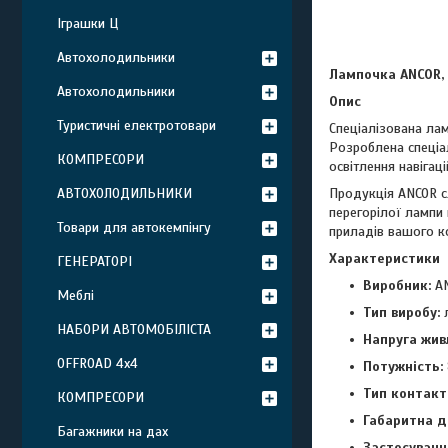
Іграшки Ц
Автохолодильники
Лампочка ANCOR, 
Автохолодильники
Опис
Туристичні електротовари
Спеціалізована ла
Розроблена спеціал
КОМПРЕСОРИ
освітлення навігац
АВТОХОЛОДИЛЬНИКИ
Продукція ANCOR с
перегорілої лампи
Товари для автокемпінгу
приладів вашого к
Характеристики
ГЕНЕРАТОРІ
Виробник:
AN
Меблі
Тип виробу:
л
НАБОРИ АВТОМОБІЛІСТА
Напруга жив
OFFROAD 4х4
Потужність:
Тип контакті
КОМПРЕСОРИ
Габаритна д
Багажники на дах
Застосуванн