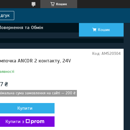
Кошик
дгук
Повернення та Обмін
Кошик
Код:
AM520304
мпочка ANCOR 2 контакту, 24V
аявності
7 ₴
німальна сума замовлення на сайті — 200 ₴
Купити
Купити з