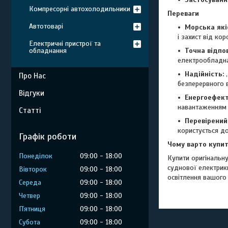
Компресорні автохолодильники
Переваги
Автотоварі
Морська які
і захист від кор
Електричні пристрої та
обладнання
Точна відпов
електрообладнан
Надійність:
,
Про Нас
безперервного 
Відгуки
Енергоефект
навантаженням 
Статті
Перевірений
користується до
Графік роботи
Чому варто купит
Понеділок
09:00
18:00
Купити оригінальн
суднової електрик
Вівторок
09:00
18:00
освітлення вашого
Середа
09:00
18:00
Четвер
09:00
18:00
Пʼятниця
09:00
18:00
Субота
09:00
18:00