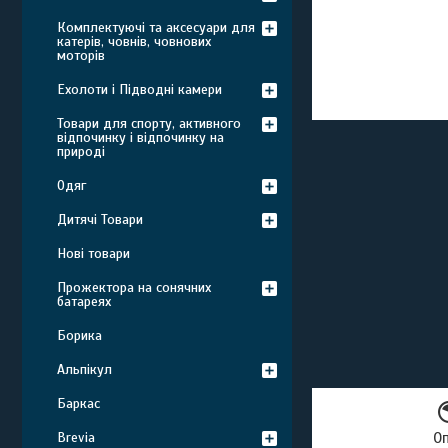
Комплектуючі та аксесуари для
катерів, човнів, човнових
моторів
Ехолоти і Підводні камери
Товари для спорту, активного
відпочинку і відпочинку на
природі
Одяг
Дитячі Товари
Нові товари
Прожектора на сонячних
батареях
Борика
Альпікул
Баркас
Brevia
О