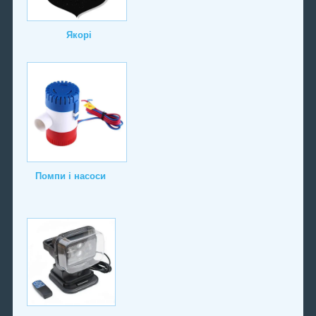
Якорі
Помпи і насоси