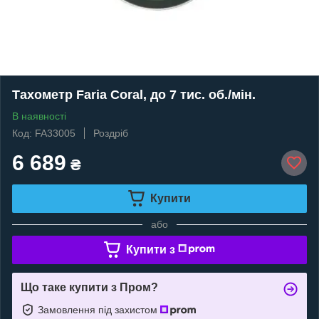
Тахометр Faria Coral, до 7 тис. об./мін.
В наявності
Код: FA33005
Роздріб
6 689
₴
Купити
або
Купити з
Що таке купити з Пром?
Замовлення під захистом