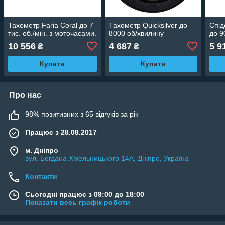
Тахометр Faria Coral до 7
Тахометр Quicksilver до
Спід
тис. об./мін. з моточасами.
8000 об/хвилину
до 9
10 556
4 687
5 9
₴
₴
Купити
Купити
Про нас
98% позитивних з 65 відгуків за рік
Працює з 28.08.2017
м. Дніпро
вул. Богдана Хмельницького 14А, Дніпро, Україна
Контакти
Сьогодні працює з 09:00 до 18:00
Показати весь графік роботи