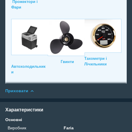
Прожектори і
Фари
Тахометри і
Гвинти
Лічильники
Автохолодильник
и
Приховати
Характеристики
Основні
Виробник
Faria