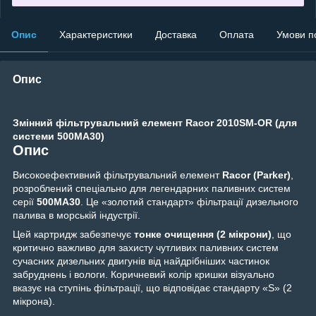
Опис
Характеристики
Доставка
Оплата
Умови п
Опис
Змінний фільтрувальний елемент Racor 2010SM-OR (для
системи 500MA30)
Опис
Високоефективний фільтрувальний елемент
Racor (Parker)
,
розроблений спеціально для легендарних паливних систем
серії
500MA30
. Це «золотий стандарт» фільтрації дизельного
палива в морській індустрії.
Цей картридж забезпечує
тонке очищення (2 мікрони)
, що
критично важливо для захисту чутливих паливних систем
сучасних дизельних двигунів від найдрібніших частинок
забруднень і вологи. Коричневий колір кришки візуально
вказує на ступінь фільтрації, що відповідає стандарту «S» (2
мікрона).