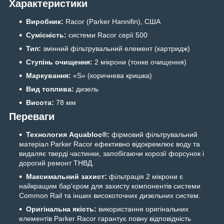
Характеристики
Виробник:
Racor (Parker Hannifin), США
Сумісність:
системи Racor серії 500
Тип:
змінний фільтрувальний елемент (картридж)
Ступінь очищення:
2 мікрони (тонке очищення)
Маркування:
«S» (коричнева кришка)
Вид топлива:
дизель
Висота:
78 мм
Переваги
Технология Aquabloc®:
фірмовий фільтрувальний
матеріал Parker Racor ефективно відокремлює воду та
видаляє тверді частинки, запобігаючи корозії форсунок і
дорогий ремонт ТНВД.
Максимальний захист:
фільтрація 2 мікрони є
найкращим бар'єром для захисту компонентів системи
Common Rail та інших високоточних дизельних систем.
Оригінальна якість:
використання оригінальних
елементів Parker Racor гарантує повну відповідність