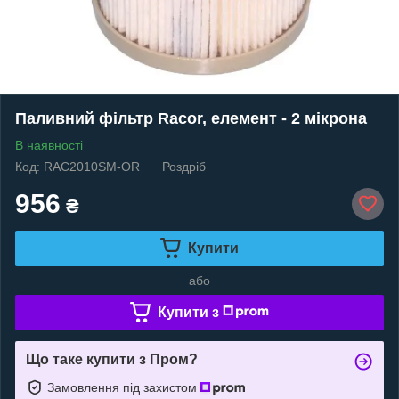
Паливний фільтр Racor, елемент - 2 мікрона
В наявності
Код: RAC2010SM-OR
Роздріб
956
₴
Купити
або
Купити з
Що таке купити з Пром?
Замовлення під захистом