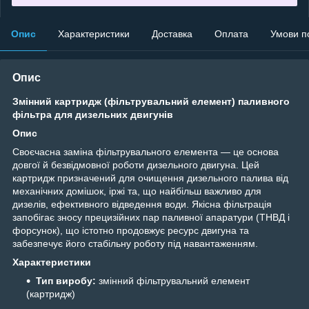
Опис
Характеристики
Доставка
Оплата
Умови п
Опис
Змінний картридж (фільтрувальний елемент) паливного
фільтра для дизельних двигунів
Опис
Своєчасна заміна фільтрувального елемента — це основа
довгої й безвідмовної роботи дизельного двигуна. Цей
картридж призначений для очищення дизельного палива від
механічних домішок, іржі та, що найбільш важливо для
дизелів, ефективного відведення води. Якісна фільтрація
запобігає зносу прецизійних пар паливної апаратури (ТНВД і
форсунок), що істотно продовжує ресурс двигуна та
забезпечує його стабільну роботу під навантаженням.
Характеристики
Тип виробу:
змінний фільтрувальний елемент
(картридж)