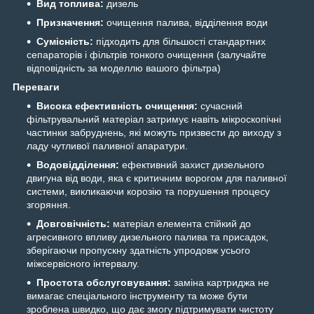
Вид топлива:
дизель
Призначення:
очищення палива, відділення води
Сумісність:
підходить для більшості стандартних
сепараторів і фільтрів тонкого очищення (залучайте
відповідність за моделлю вашого фільтра)
Переваги
Висока ефективність очищення:
сучасний
фільтрувальний матеріал затримує навіть мікроскопічні
частинки забруднень, які можуть призвести до виходу з
ладу чутливої паливної апаратури.
Водовідділення:
ефективний захист дизельного
двигуна від води, яка є критичним ворогом для паливної
системи, викликаючи корозію та порушення процесу
згоряння.
Довговічність:
матеріал елемента стійкий до
агресивного впливу дизельного палива та присадок,
зберігаючи пропускну здатність упродовж усього
міжсервісного інтервалу.
Простота обслуговування:
заміна картриджа не
вимагає спеціального інструменту та може бути
зроблена швидко, що дає змогу підтримувати чистоту