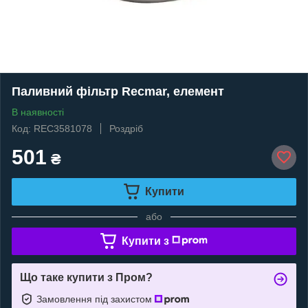
Паливний фільтр Recmar, елемент
В наявності
Код: REC3581078
Роздріб
501
₴
Купити
або
Купити з
Що таке купити з Пром?
Замовлення під захистом