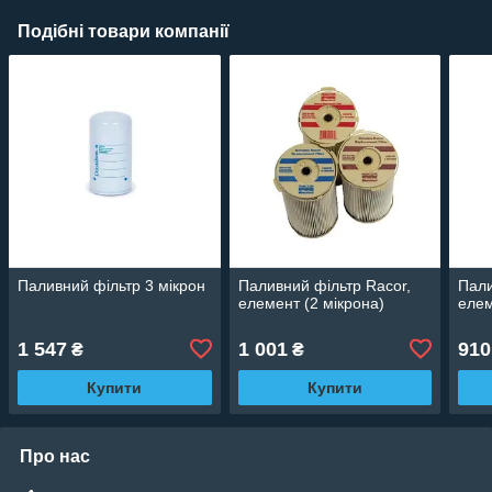
Подібні товари компанії
Паливний фільтр 3 мікрон
Паливний фільтр Racor,
Пали
елемент (2 мікрона)
елем
1 547
1 001
910
₴
₴
Купити
Купити
Про нас