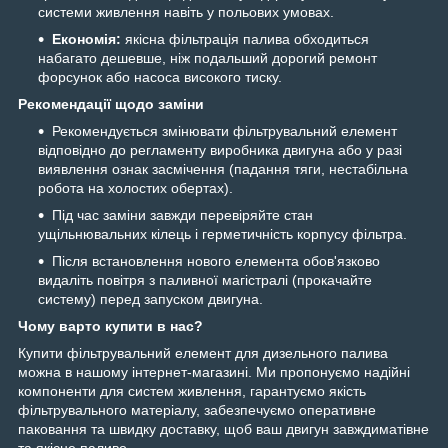
системи живлення навіть у польових умовах.
Економія:
якісна фільтрація палива обходиться
набагато дешевше, ніж подальший дорогий ремонт
форсунок або насоса високого тиску.
Рекомендації щодо заміни
Рекомендується змінювати фільтрувальний елемент
відповідно до регламенту виробника двигуна або у разі
виявлення ознак засмічення (падання тяги, нестабільна
робота на холостих обертах).
Під час заміни завжди перевіряйте стан
ущільнювальних кілець і герметичність корпусу фільтра.
Після встановлення нового елемента обов'язково
видаліть повітря з паливної магістралі (прокачайте
систему) перед запуском двигуна.
Чому варто купити в нас?
Купити фільтрувальний елемент для дизельного палива
можна в нашому інтернет-магазині. Ми пропонуємо надійні
компоненти для систем живлення, гарантуємо якість
фільтрувального матеріалу, забезпечуємо оперативне
паковання та швидку доставку, щоб ваш двигун завждиматівне
та якісне паливо.