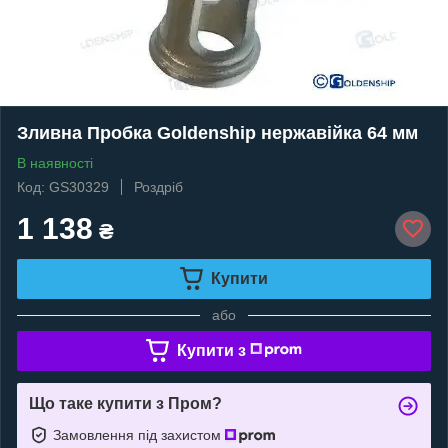
Зливна Пробка Goldenship нержавійка 64 мм
В наявності
Код: GS30329
Роздріб
1 138
₴
Купити
або
Купити з
Що таке купити з Пром?
Замовлення під захистом