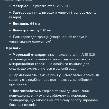
Матеріал:
неіржавка сталь AISI-316
Застосування:
злив води з корпусу (транець човна/
катера)
Довжина:
64 мм
Діаметр отвору:
32 мм
Тип:
корок для транця (стаціонарний корпус із
угвинчуваним елементом)
Переваги
Морський стандарт сталі:
використання AISI-316
забезпечує максимальний захист від піттингової та
міжкристалітної корозії, що особливо важливо для
судом, що експлуатуються в солоній воді.
Герметичність:
якісна різь і ущільнювальні елементи
гарантують надійне перекриття отвору, запобігаючи
протіканню.
Довговічність:
матеріал стійкий до механічних
пошкоджень, впливу ультрафіолету та перепадів
температур, що забезпечує стабільну роботу впродовж
багатьох сезонів.