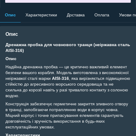
Опис
Характеристики
Доставка
Оплата
Умови п
Опис
Дренажна пробка для човнового транця (неіржавка сталь
AISI-316)
Опис
Надійна дренажна пробка — це критично важливий елемент
безпеки вашого корабля. Модель виготовлена з високоякісної
неіржавкої сталі марки
AISI-316
, яка вирізняється підвищеною
стійкістю до агресивного морського середовища та не
схильна до корозії навіть у разі тривалого контакту з солоною
водою.
Конструкція забезпечує герметичне закриття зливного отвору
в транці, запобігаючи потраплянню води в корпус човна.
Міцний корпус і точне припасування елементів гарантують
довговічність і зручність використання в будь-яких
експлуатаційних умовах.
Характеристики