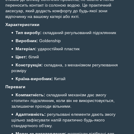
переносить контакт із солоною водою. Це практичний
аксесуар, який додасть комфорту до будь-якої зони
відпочинку на вашому катері або яхті.
Характеристики
Тип виробу:
складаний регульований підсклянник
Виробник:
Goldenship
Матеріал:
ударостійкий пластик
Цвет:
білий
Конструкція:
складана, з механізмом регулювання
розміру
Країна-виробник:
Китай
Переваги
Компактність:
складаний механізм дає змогу
«топити» підсклянник, коли він не використовується,
залишаючи проходи вільними.
Адаптивність:
регульовані елементи дають змогу
щільно зафіксувати напій практично будь-якого
стандартного об'єму.
Морське виготовлення:
матеріали підібрані для