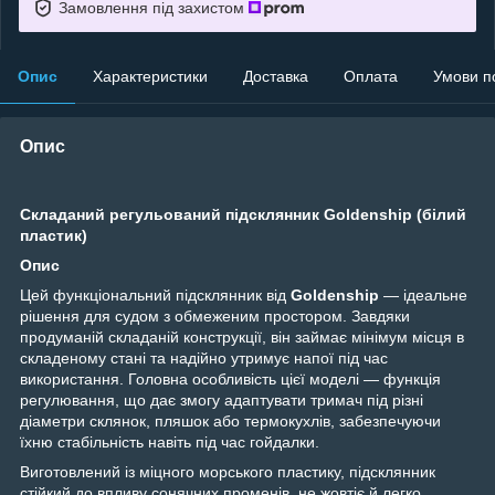
Замовлення під захистом
Опис
Характеристики
Доставка
Оплата
Умови п
Опис
Складаний регульований підсклянник Goldenship (білий
пластик)
Опис
Цей функціональний підсклянник від
Goldenship
— ідеальне
рішення для судом з обмеженим простором. Завдяки
продуманій складаній конструкції, він займає мінімум місця в
складеному стані та надійно утримує напої під час
використання. Головна особливість цієї моделі — функція
регулювання, що дає змогу адаптувати тримач під різні
діаметри склянок, пляшок або термокухлів, забезпечуючи
їхню стабільність навіть під час гойдалки.
Виготовлений із міцного морського пластику, підсклянник
стійкий до впливу сонячних променів, не жовтіє й легко