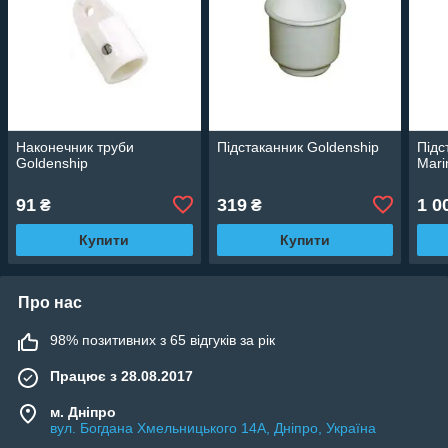
Наконечник труби
Підстаканник Goldenship
Підс
Goldenship
Mari
91
319
1 0
₴
₴
Купити
Купити
Про нас
98% позитивних з 65 відгуків за рік
Працює з 28.08.2017
м. Дніпро
вул. Богдана Хмельницького 14А, Дніпро, Україна