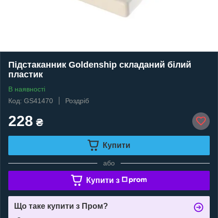
Підстаканник Goldenship складаний білий
пластик
В наявності
Код: GS41470
Роздріб
228
₴
Купити
або
Купити з
Що таке купити з Пром?