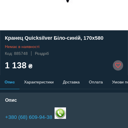
Кранец Quicksilver Біло-синій, 170х580
Немає в наявності
Код: 885748
Роздріб
1 138
₴
Опис
Характеристики
Доставка
Оплата
Умови п
Опис
+380 (68) 609-94-38