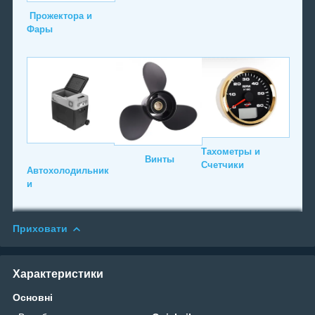
Прожектора и
Фары
Тахометры и
Винты
Счетчики
Автохолодильник
и
Приховати
Характеристики
Основні