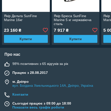
Якір Дельта SunFine
Якір Брюса SunFine
Якір
Marine 16кг
Marine 5 кг нержавіюча
Mari
сталь
23 160
7 917
5 0
₴
₴
Купити
Купити
Про нас
98% позитивних з 65 відгуків за рік
Працює з 28.08.2017
м. Дніпро
вул. Богдана Хмельницького 14А, Дніпро, Україна
Контакти
Сьогодні працює з 09:00 до 18:00
Показати весь графік роботи