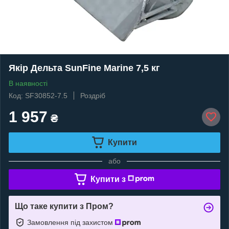
Якір Дельта SunFine Marine 7,5 кг
В наявності
Код: SF30852-7.5
Роздріб
1 957
₴
Купити
або
Купити з
Що таке купити з Пром?
Замовлення під захистом