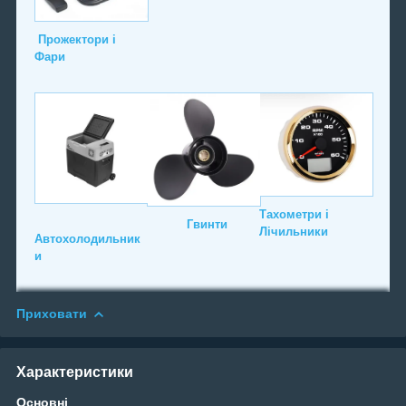
Прожектори і
Фари
Тахометри і
Гвинти
Лічильники
Автохолодильник
и
Приховати
Характеристики
Основні