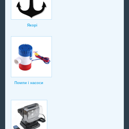
Якорі
Помпи і насоси