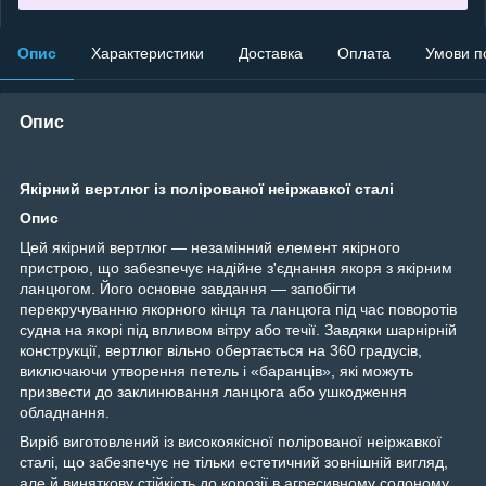
Опис
Характеристики
Доставка
Оплата
Умови п
Опис
Якірний вертлюг із полірованої неіржавкої сталі
Опис
Цей якірний вертлюг — незамінний елемент якірного
пристрою, що забезпечує надійне з'єднання якоря з якірним
ланцюгом. Його основне завдання — запобігти
перекручуванню якорного кінця та ланцюга під час поворотів
судна на якорі під впливом вітру або течії. Завдяки шарнірній
конструкції, вертлюг вільно обертається на 360 градусів,
виключаючи утворення петель і «баранців», які можуть
призвести до заклинювання ланцюга або ушкодження
обладнання.
Виріб виготовлений із високоякісної полірованої неіржавкої
сталі, що забезпечує не тільки естетичний зовнішній вигляд,
але й виняткову стійкість до корозії в агресивному солоному