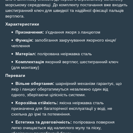
морському середовищі. До комплекту постачання вже входить
шестигранний ключ для швидкої та надійної фіксації пальців
вертлюга.
Характеристики
Призначення:
з'єднання якоря з ланцюгом
Функція:
запобігання закручування якорного кінця/
чеплення
Матеріал:
полірована неіржавка сталь
Комплектація
якорний вертлюг, шестигранний ключ
(для монтажу)
Переваги
Вільне обертання:
шарнірний механізм гарантує, що
якір і ланцюг обертатимуться незалежно один від
одного, зберігаючи цілісність системи.
Корозійна стійкість:
якісна неіржавка сталь
призначена для багаторічної експлуатації у воді, не
схильна до іржі та потемніння.
Естетика та довговічність:
полірована поверхня
легко очищається від налиплого мулу та піску,