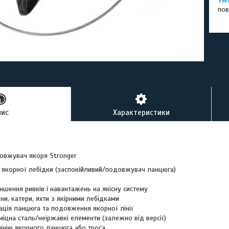
пов
пис
Характеристики
овжувач якоря Stronger
ля якорної лебідки (заспокійливий/подовжувач ланцюга)
ншення ривків і навантажень на якісну систему
вни, катери, яхти з якірними лебідками
ація ланцюга та подовження якорної лінії
міцна сталь/неіржавкі елементи (залежно від версії)
лінію якорного ланцюга або троса