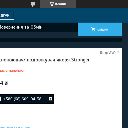
Кошик
дгук
Повернення та Обмін
Кошик
Код:
AW-2
спокоювач/ подовжувач якоря Stronger
ає в наявності
4 ₴
+380 (68) 609-94-38