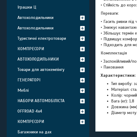
• Стійкість до короз
Іграшки Ц
Переваги:
Автохолодильники
• Гасить ривки під ч
• Знижує навантаже
Автохолодильники
• Збільшує термін 
Туристичні електротовари
• Підвищує комфорт
• Підходить для мо
КОМПРЕСОРИ
Комплектація
АВТОХОЛОДИЛЬНИКИ
• Заспокійливий/п
• Паковання
Товари для автокемпінгу
Характеристики:
ГЕНЕРАТОРІ
Тип виробу: 
Матеріал: ста
Меблі
Колір: чорний
НАБОРИ АВТОМОБІЛІСТА
Вага (кг): 1,8
Довжина (мм)
OFFROAD 4х4
Діаметр моту
КОМПРЕСОРИ
Багажники на дах