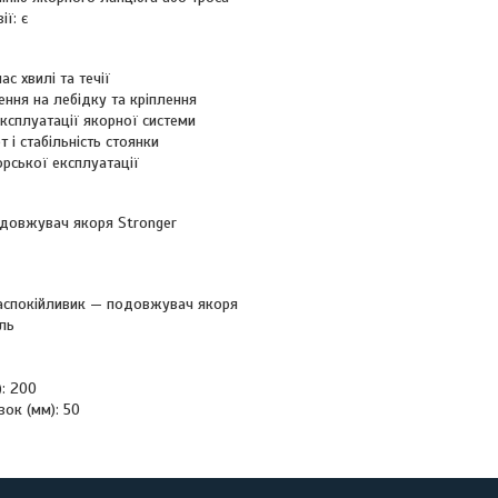
ії: є
ас хвилі та течії
ння на лебідку та кріплення
експлуатації якорної системи
 і стабільність стоянки
рської експлуатації
одовжувач якоря Stronger
заспокійливик — подовжувач якоря
ль
: 200
зок (мм): 50