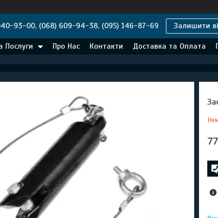
040-93-00, (068) 609-94-38, (095) 146-87-69
Залишити ві
а Послуги
Про Нас
Контакти
Доставка та Оплата
За
Нем
77