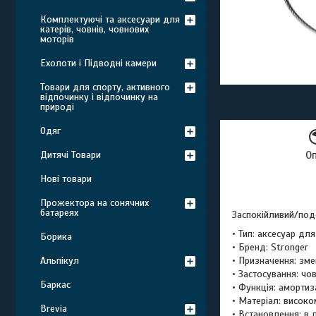
Комплектуючі та аксесуари для
катерів, човнів, човнових
моторів
Ехолоти і Підводні камери
Товари для спорту, активного
відпочинку і відпочинку на
природі
Одяг
Дитячі Товари
О
Нові товари
Прожектора на сонячних
батареях
Заспокійливий/под
• Тип: аксесуар д
Борика
• Бренд: Stronger
Альпікул
• Призначення: зме
• Застосування: чо
Баркас
• Функція: амортиз
• Матеріал: високо
Brevia
• Встановлення: в 